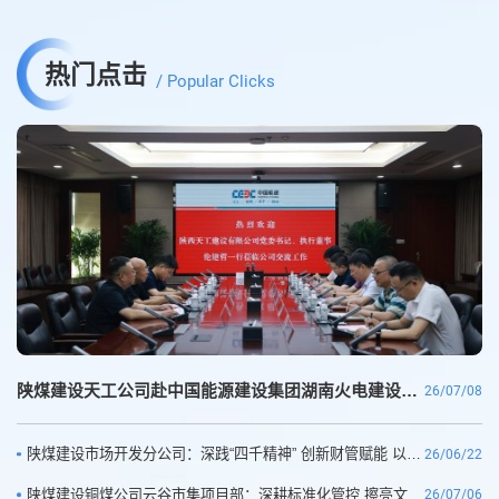
热门点击
/ Popular Clicks
陕煤建设天工公司赴中国能源建设集团湖南火电建设有限公司开展座谈交流
26/07/08
陕煤建设市场开发分公司：深践“四千精神” 创新财管赋能 以精细化保障助力市场开发分公司提质拓市
26/06/22
陕煤建设铜煤公司云谷市集项目部：深耕标准化管控 擦亮文明施工底色
26/07/06