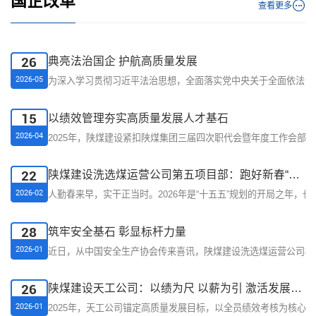
国企改革
查看更多
26
典亮法治国企 护航高质量发展
2026-05
为深入学习贯彻习近平法治思想，全面落实党中央关于全面依法治国
15
以绩效管理夯实高质量发展人才基石
2026-04
2025年，陕煤建设紧扣陕煤集团三届四次职代会暨年度工作会部
22
陕煤建设洗选煤运营公司第五项目部：跑好新春“第一棒” 奋力夺取“开门红”
2026-02
人勤春来早，实干正当时。2026年是“十五五”规划的开局之年
28
筑牢安全基石 彰显标杆力量
2026-01
近日，从中国安全生产协会传来喜讯，陕煤建设洗选煤运营公司榆
26
陕煤建设天工公司：以绩为尺 以薪为引 激活发展内生动力
2026-01
2025年，天工公司锚定高质量发展目标，以全员绩效考核为核心抓