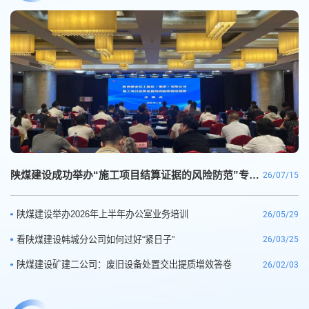
陕煤建设成功举办“施工项目结算证据的风险防范”专项法务业务培训班
26/07/15
陕煤建设举办2026年上半年办公室业务培训
26/05/29
看陕煤建设韩城分公司如何过好“紧日子”
26/03/25
陕煤建设矿建二公司：废旧设备处置交出提质增效答卷
26/02/03