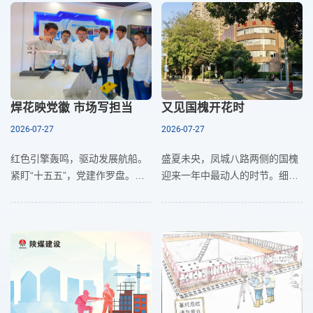
帽上、工装褶皱里。这里是煤矿
业。回想这些年，在不同的单位
运
做过的
焊花映党徽 市场写担当
又见国槐开花时
2026-07-27
2026-07-27
红色引擎轰鸣，驱动发展航船。
盛夏未央，凤城八路两侧的国槐
紧盯“十五五”，党建作罗盘。五
迎来一年中最动人的时节。细碎
十六次登门拜访，敲开业主心
洁白的槐花层层叠叠缀满枝头，
门；四十八小时极速响应，擦亮
清润淡雅的花香随风漫过整条街
服务名片。劳模工作室里，攻克
巷，裹挟着城市烟火，抚平赶路
多道技术难关；项目部工地
人心头的燥热。往来行人驻足抬