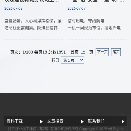
2026-07-08
2026-07-07
盛夏酷暑，人心易浮躁松懈，廉
临时用电，守线防电
洁防线更需绷紧。陕煤建设韩城
一机一闸规范布设，接地断电牢
分公司土建九项目部推出四幅“清
记心间。
廉汤”卡通漫画，以消暑食材喻廉
有限空间，先查再入
洁操守，用生动易懂的画面开展
通风检测缺一不可，监护在岗杜
页次：1/103 每页18 总数1851 首页 上一页
下一页
尾页
一线廉洁教育，为
绝险情。
转到:
高空作业，系牢防护
双钩安全带先挂稳，工具防坠平
安上岗。
班前交底，课前明险
班前讲透任务风险，措施不齐绝
不作业。
电焊动火，防火护身
清理易燃通风降温，焊后巡查不
留隐患。
资料下载
文章搜索
联系我们
高温防暑，劳逸结合
陕西煤业化工建设（集团）有限公司版权所有 Copyright © 2025 All Rights