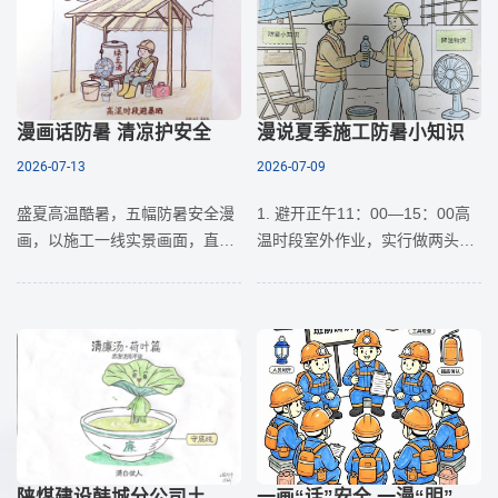
通过新闻目睹灾情，心中满是对
喊，中华人
乡土、对农人的牵挂。
漫画话防暑 清凉护安全
漫说夏季施工防暑小知识
2026-07-13
2026-07-09
盛夏高温酷暑，五幅防暑安全漫
1. 避开正午11：00—15：00高
画，以施工一线实景画面，直观
温时段室外作业，实行做两头、
普及高温作业防护要点，守护全
歇中间错峰施工。工地配备凉白
体工友平安度夏。系列漫画贴近
开、绿豆汤、藿香正气水、冰毛
项目日常，将枯燥的防暑规范转
巾等防暑物资，随时取用。2. 作
化为生动易懂的画面，时刻提醒
业必须佩戴安全帽、透气
职工
陕煤建设韩城分公司土建九项目部： 一份暑天清“廉”汤送上！
一画“话”安全 一漫“明”规范