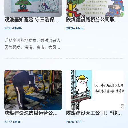
观漫画知避险 守三防保平安
陕煤建设路桥分公司职工用画笔致敬最可爱的人
2026-08-06
2026-08-02
近期全国各地暴雨、强对流恶劣
天气频发，洪涝、雷击、大风险
情多发，为扎实做好矿区雨季
“防汛、防雷、防暴雨大风” 三防
安全工作，这五组漫画生动还原
了汛期安全生产
陕煤建设洗选煤运营公司红柳林洗煤厂项目部：传承八一精神 奋战高温保供
陕煤建设天工公司：“线条小狗”盼你安全回家
2026-08-01
2026-07-31