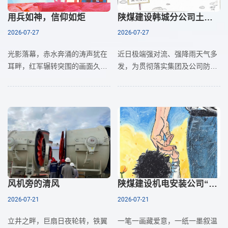
用兵如神，信仰如炬
陕煤建设韩城分公司土建九项目部：手绘防汛图 筑牢安全堤
2026-07-27
2026-07-27
光影落幕，赤水奔涌的涛声犹在
近日极端强对流、强降雨天气多
耳畔，红军辗转突围的画面久久
发，为贯彻落实集团及公司防汛
萦绕心头。当我看完革命历史影
工作要求，陕煤建设韩城分公司
片《四渡》，1935年那段绝境翻
土建九项目部创新宣教形式，推
盘的峥嵘岁月跳出史料文字，化
出防汛安全手绘漫画，让汛期安
作直击内心的震撼。影片全景还
全知识直达施工一线、入脑入心
风机旁的清风
陕煤建设机电安装公司“我眼中的爸爸妈妈”作品展
2026-07-21
2026-07-21
立井之畔，巨扇日夜轮转，铁翼
一笔一画藏爱意，一纸一墨叙温