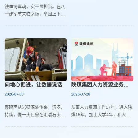
铁血铸军魂，实干显担当。在八
一建军节来临之际，举国上下深
情致敬人民子弟兵，礼赞坚守奉
献的崇高精神。军人扎根边疆、
戍守国土，以赤诚守护山河无
恙、万家安宁。在酷暑鏖战的洗
煤厂生产一线，同样有一群默默
深耕的“产业尖兵”，他们虽未身
着戎装，却始终传承军人不畏艰
苦、连续作战、忠诚履职、敢打
必胜的优良作风，以岗位为战
向地心掘进，让数据说话
陕煤集团人力资源业务轮训培训心得
场、以坚守为使命，在盛夏高温
2026-07-30
2026-07-28
“烤”验中全力以赴、履职担当，
用日复一日的坚守保障设备安稳
轰鸣声从岩壁深处传来，沉闷、
从事人力资源工作17年，进入陕
运行，以平凡岗位的实干姿态，
持续，像一头巨兽在咀嚼石头。
煤15年，加上大学4年，和人力
书写新时代产业工人的责任与担
TBM刀盘每转一圈，切削下来的
资源管理这几个字打交道超过20
当，深情致敬八一建军节。
岩屑顺着皮带滚落，粉尘在昏黄
年了，当初懵懵懂懂填报的专
的灯光里悬浮、沉降，落在安全
业，竟意外成为我终其一生的事