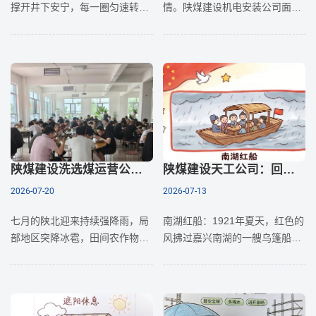
撑开井下安宁，每一圈匀速转
情。陕煤建设机电安装公司面向
动，皆是守护矿工的安全防线。
全体职工子女开展“我眼中的爸爸
设备台账在案，图纸尺规在手，
妈妈”主题绘画征集活动，广大家
招标、验收，权责分明 ，物资、
长与孩子们踊跃参与，用孩童独
分包皆是关口，私心寸许，便藏
有的纯粹视角
隐患千般。机
陕煤建设洗选煤运营公司红柳林洗煤厂项目部：敬畏天地馈赠 珍惜碗中烟火
陕煤建设天工公司：回望党史 共绘初心画卷
2026-07-20
2026-07-13
七月的陕北迎来持续强降雨，局
南湖红船：1921年夏天，红色的
部地区突降冰雹，田间农作物受
风拂过嘉兴南湖的一艘乌篷船，
损，农户一年的耕耘遭遇重创。
中国共产党在船身的摇曳中悄然
作为常年扎根矿区、与机械乌金
诞生，中华民族的命运自此迎来
为伴的陕煤建设洗选煤运营公司
翻天覆地的转折。革命胜利：
红柳林洗煤厂项目部职工，大家
1949年秋天，伴随着激昂的呐