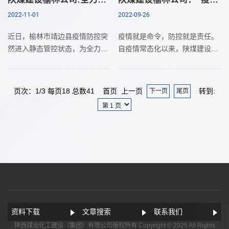
2022-11-01
2022-09-26
近日，榆林市靖边县疫情防控突
疫情就是命令，防控就是责任。
然进入静态管控状态，为全力阻
自疫情常态化以来，陕煤建设榆
断疫情防控传播风险，陕煤建设
林公司为守护家园，坚决阻断疫
榆林公司于10月28日下午接榆林
区传播风险，时刻关注当地疫情
市住建局紧急通知，根据防疫要
变化，根据疫情形势，及时吹响
页次：1/3 每页18 总数41 首页 上一页
转到:
下一页
尾页
求，需协助靖边县做好
防控“集结号&rd
资料下载
文章搜索
联系我们
陕西煤业化工建设（集团）有限公司版权所有 Copyright © 2025 All Rights