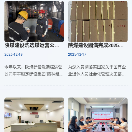
效杠杆撬
尺，让价值创造融入
陕煤建设洗选煤运营公司：“四种经营理念”赋能 激活发展“源头活水”
陕煤建设圆满完成2025年度退休人员社会化移交
2025-12-19
2025-12-17
今年以来，陕煤建设洗选煤运营
为深入贯彻落实国家关于国有企
公司牢牢锁定建设集团“四种经营
业退休人员社会化管理决策部
理念”战略，以创新驱动发展，以
署，切实保障退休人员合法权
管理提升效益，通过深度融合“紧
益，近日，随着最后一批退休人
日子”过法、“赚钱思维”运用、“甲
员档案、党组织关系及社保服务
方思维”践行以及“营销思维”拓
衔接工作顺利落地，陕煤建设全
展，有效增强了市场竞争力，为
面完
洗选事业持续发展注入了强劲动
能。