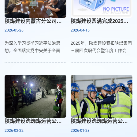
陕煤建设内蒙古分公司开展“民法典宣传月”系列活动
陕煤建设圆满完成2025年度员工考核工作
2026-05-26
2026-04-15
为深入学习贯彻习近平法治思
2025年，陕煤建设紧扣陕煤集团
想，全面落实党中央关于全面依
三届四次职代会暨年度工作会部
法治国的重大决策部署，紧扣集
署，深入践行“四种经营理念”，
团“提质增效年”行动与“五型总部”
以全员绩效考核为抓手，持续完
建设要求，陕煤建设内蒙古分公
善考核机制、强化过程管控、深
司
化结果运用，圆满完
陕煤建设洗选煤运营公司第五项目部：跑好新春“第一棒” 奋力夺取“开门红”
陕煤建设洗选煤运营公司获评全国安全管理标准化二级班组
2026-02-22
2026-01-28