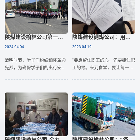
暂行办法
生动力
陕煤建设榆林公司第一项目部：开启“守护模式”为学子们安全保驾护航 践行国企社会担当
陕煤建设铜煤公司：用好调查研究“基本功”，推动食堂全面改革
2024-04-04
2023-04-19
清明时节，学子们纷纷缅怀革命
“要想留住职工的心，先要抓住职
先烈，为确保学子们的出行安
工的胃。来到食堂，要让每一位
全，同时也履行国企社会责任，
职工有&lsquo;回家&rsquo;感
彰显国企担当。近日，在榆林市
觉，吃上一顿有&lsquo;家
革命烈士陵园附近施工的陕煤建
&rsquo;的味道的饭菜，感受到
设榆林公司第一项目部积极组织
公司的温暖。”小
开展
陕煤建设榆林公司:全力筑牢防疫堡垒 坚决扛起国企责任
陕煤建设榆林公司：“疫”路同行 彰显国企责任担当