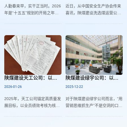
人勤春来早，实干正当时。2026
近日，从中国安全生产协会传来
年是“十五五”规划的开局之年，
喜讯，陕煤建设洗选煤运营公司
也是提质增效的关键之年，春节
榆阳运营项目部检修班组，凭借
期间，当万家灯火共话团圆时，
其卓越的安全管理体系建设与扎
陕煤建设洗选煤运营公司第五项
实的现场实践，成功通过评审，
目部部分职工却坚守在施工一
荣获“安全管理标准化二级班组”
线，以“起步即冲刺、首战即决
称号。这一国家级荣誉的获得，
战”的奋斗姿态，全力冲刺正月生
标志着该公司的基层安全管理工
产经营“开门红”，用实干实绩奏
作达到了行业领先水平，为新年
响新春“奋进曲”。
公司安全生产标准化建设树立了
崭新标杆。
陕煤建设天工公司：以绩为尺 以薪为引 激活发展内生动力
陕煤建设绿宇公司：以营销思维赋能生产革新推动公司高质量发展新突破
2026-01-26
2025-12-22
2025年，天工公司锚定高质量发
对于陕煤建设绿宇公司而言，“用
展目标，以全员绩效考核为核心
营销思维抓生产”不是空洞的口
抓手，以科学薪档调整为关键举
号，而是贯穿生产全流程的实践
措，健全“收入能高能低”分配机
指南，将市场需求精准对接生产
制，强化“五型”机关建设，让绩
环节，把客户满意度作为质量标