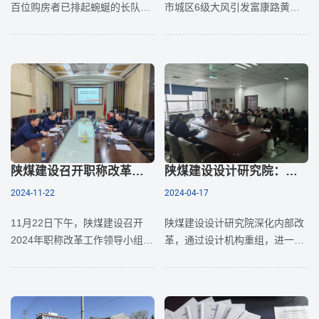
百位购房者已排起蜿蜒的长队，
市城区6级大风引发富康路黄庄
人群中不时传出讨论户型于价格
线路段发生高压电线故障，伴随
的交谈声，焦灼与期待的氛围充
一声巨响，高压电线下方干燥植
斥在选房现场。选房叫号系统的
被瞬间引燃。火借风势迅速蔓
电子提示音每响起一次，等候区
延，周边环境面临极大危险。危
急时
陕煤建设召开职称改革工作领导小组第一次会议
陕煤建设设计研究院：改革赋能，迎风破浪再启航
2024-11-22
2024-04-17
11月22日下午，陕煤建设召开
陕煤建设设计研究院深化内部改
2024年职称改革工作领导小组第
革，通过设计机构重组，进一步
一次会议，陕煤建设副总经理刘
优化人力资源，并依托承包经
保江、刘云波，技术专家及总部
营、全员降本等机制，突出薪资
相关部室参加会议。
差异化，把部门自身主观能动性
会上学习人社部《职称评审监管
发挥到极致，为经营发展带来内