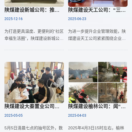
陕煤建设新城公司：推进便民设施建设 构筑社区居民幸福生活圈
陕煤建设天工公司：“三定”改革激活发展新动能
2025-12-16
2025-06-23
为打造更具温度、更便利的“社区
为进一步提升企业管理效能，陕
幸福生活圈”，陕煤建设新城公司
煤建设天工公司紧紧围绕企业经
自承接紫薇东进社区嵌入式服务
营发展目标，以“三定”改革为抓
设施改造项目以来，始终坚持“便
手，合理配置组织架构、岗位设
民、利民、惠民”理念，以居民
置及人员编制，为实现“强队伍”
与&l
陕煤建设大秦置业公司：盘活资产显担当 国企改革谱新篇
陕煤建设榆林公司：闻“爆”而动战火情 国企担当护平安 ——记榆林城区高压线火险紧急救援行动
2025-05-05
2025-04-03
5月5日清晨七点的抽号区外，数
2025年4月3日15时左右，榆林