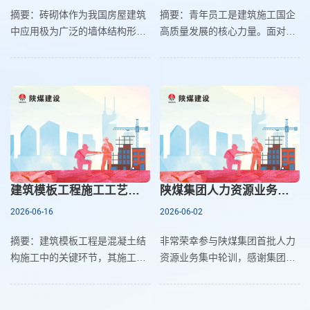
摘要：砖砌体作为我国房屋建筑
摘要：青年员工是建筑施工国企
中应用极为广泛的墙体结构形式
高质量发展的核心力量。面对青
之一，其施工质量与建筑物的安
年群体“高学历、年轻化”与建筑
全性、耐久性及使用功能密切相
行业“环境艰苦、流动性大”并存
关。伴随建筑行业的迅猛发展，
的实际，如何将党的政治优势转
社会对建筑品质的要求持续提
建筑模板工程施工工艺分析
陕煤集团人力资源业务轮训学习心得
2026-06-16
2026-06-02
摘要：建筑模板工程是混凝土结
非常荣幸参与陕煤集团首批人力
构施工中的关键环节，其施工工
资源业务集中轮训，感谢集团提
艺的合理性直接影响混凝土构件
供这次宝贵的学习交流平台。通
的成型质量、结构安全以及工程
过系统的专题培训、案例研讨与
经济效益。本文从模板工程的基
同行交流，改变了我对传统人力