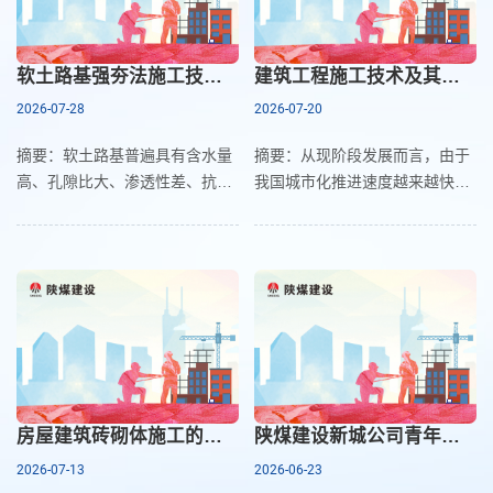
软土路基强夯法施工技术在公路工程中的应用研究
建筑工程施工技术及其现场施工管理探讨
2026-07-28
2026-07-20
摘要：软土路基普遍具有含水量
摘要：从现阶段发展而言，由于
高、孔隙比大、渗透性差、抗剪
我国城市化推进速度越来越快，
强度低以及压缩性强等不良工程
城市建筑的数量也逐渐增多，如
特性，在公路工程施工及运营阶
此便给现场管理工作增加了难
段易出现多种病害，严重影响公
度。为此，施工管理人员应当将
路通行安全与使用寿命。而强
多方面因素考虑进来，加强管理
效率，提
房屋建筑砖砌体施工的工艺与质量控制
陕煤建设新城公司青年思想政治工作的实践探索
2026-07-13
2026-06-23