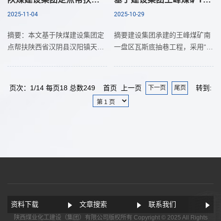
2025-11-04
2025-10-29
摘要：本文基于陕煤建设集团定
摘要建设集团承建的王峰煤矿南
点帮扶陕西省汉阴县汉阳镇天池
一盘区瓦斯底抽巷工程，采用“奋
村的实际情况，系统分析了帮扶
进号”TBM掘进模式，该区域埋
工作在特色产业发展、基础设施
深超800m且属典型双突地层，
建设、乡村治理提升等方面取得
TBM设备高速运行与转弯掘进产
页次：1/14 每页18 总数249 首页 上一页
转到:
下一页
尾页
的成效。研究表明，通过精准
生的特殊静电风险，叠
资料下载
文章搜索
联系我们
陕西煤业化工建设（集团）有限公司版权所有 Copyright © 2025 All Rights