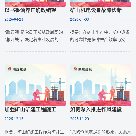
以书香涵养正确政绩观
矿山机电设备故障诊断技术与管理措施探讨
2026-04-28
2026-04-03
“政绩观”是党员干部从政履职的
摘要：在矿山生产中，机电设备
“总开关”，决定着事业发展的方
的可靠性是保障生产效率与安全
向和成败。正确的政绩观，如同
的关键。随着技术的不断进步，
指引航船的灯塔，照亮前行的道
矿山机电设备的复杂性与运行强
路，避免触礁搁浅；而错误的政
度显著提升，故障诊断技术的重
绩观，则
要性愈发凸显。本文旨在深入探
加强矿山矿建工程施工质量控制的探讨
如何深入推进作风建设常态化长效化
2025-12-16
2025-11-20
摘要：矿山矿建工程作为矿井生
“党的作风就是党的形象，关系人