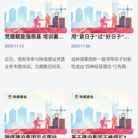
然而，在这硬实力背后，决定企
业能
党建赋能强根基 培训蓄力启新程——陕煤建设党建业务培训学习感悟
用“紧日子”过“好日子”：矿建施工企业 “紧日子”意识的培育路径与成效评估
2025-11-13
2025-11-06
近日，我有幸参与陕煤建设党建
自陕煤集团新一届领导班子创新
业务专题培训，为期数日的系统
性提出“四种经营理念”已有两年
学习如同为工作加装了一层“赋能
时间，从2023年的“落地新思路”
滤镜”，让我在理论认知、实践方
到2025年的厚植“四种经营理
法与思想境界上实现了全方位提
念”，经过近两年的探
升。从红色教
陕煤建设集团定点帮扶村的乡村振兴实践与展望
基于建设集团王峰煤矿TBM掘进实践的双突矿井井下静电灾害防治策略