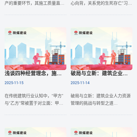
产的重要环节，其施工质量直接
心向背，关系党的生死存亡”习近
关系到整个矿井的施工质量和生
平总书记在党的十八大以来多次
产安全。随着矿井开采深度的不
强调。2025年3月到7月，全党集
断增加，矿建工程面临诸多挑
中开展了学习贯彻中央八项规定
战，施工质量控制成为亟待解决
精神的专题教
的
浅谈四种经营理念，施工企业如何用“甲方思维”做乙方？
破局与立新：建筑企业人力资源管理的挑战与转型之道
2025-11-15
2025-11-14
在传统建筑行业认知中，“甲方”
破局与立新：建筑企业人力资源
与“乙方”常被置于对立面：甲方
管理的挑战与转型之道
关注成本、进度与品质，乙方则
聚焦于按图施工、控制成本与完
在塔吊林立的工地、在机器轰鸣
成交付。然而，施工企业能否跨
的现场，建筑企业以其钢筋水泥
越合
的坚实力量塑造着城市的轮廓。