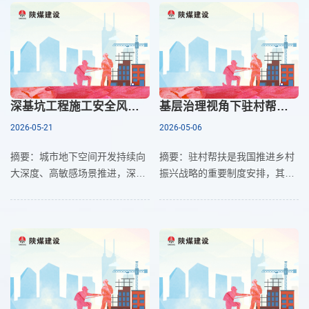
本概念出发，系统分析了模板
资源管理的思维定式，深刻认
深基坑工程施工安全风险防控理论与路径研究
基层治理视角下驻村帮扶的实践路径与价值启示 ——以陕煤建设帮扶汉阴县汉阳镇天池村为例
2026-05-21
2026-05-06
摘要：城市地下空间开发持续向
摘要：驻村帮扶是我国推进乡村
大深度、高敏感场景推进，深基
振兴战略的重要制度安排，其运
坑工程施工安全风险呈现多因子
行逻辑与价值内涵既与军队服役
耦合、动态演化、连锁扩散等特
的组织性、奉献性有共通性，又
点，传统以技术为主、静态碎片
具备基层治理的独特属性。本文
化的防控模式已难以适配工程
以陕煤建设定点帮扶的汉阴县