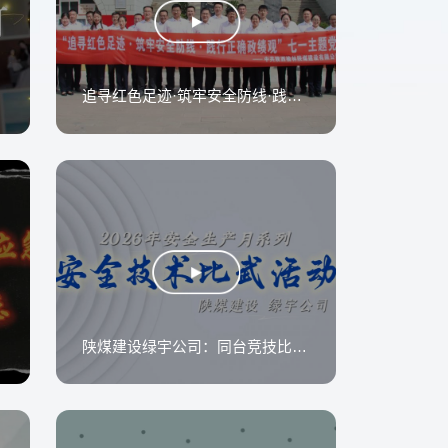
追寻红色足迹·筑牢安全防线·践行正确政绩观
陕煤建设绿宇公司：同台竞技比高下 共筑防线保平安