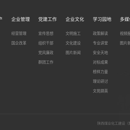
产
企业管理
党建工作
企业文化
学习园地
多媒
经营管理
宣传思想
文明施工
政策解读
视频
国企改革
组织干部
文化建设
专业讲堂
图片
党风廉政
图片新闻
安全天地
群团工作
对标成果
榜样力量
理论研讨
文苑撷英
陕西煤业化工建设（集团）有限