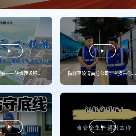
强基·匠心·领航——陕煤建设班组建设专项行动纪实
陕煤建设渭南分公司：主播带你逛