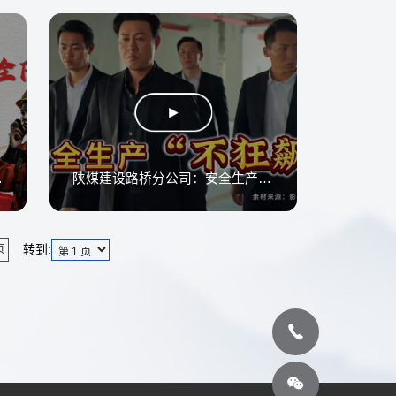
赛圆满举办
陕煤建设路桥分公司：安全生产“不狂飙”
转到:
页