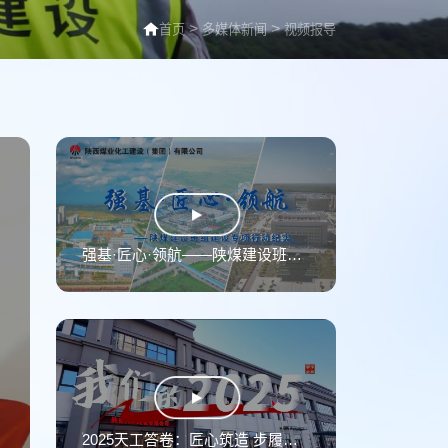
>
>
首页
多媒体新闻
视频报导
强基·匠心·领航——陕煤建设班组建设专项行动纪实
2025天工答卷：匠心筑造 步履不停