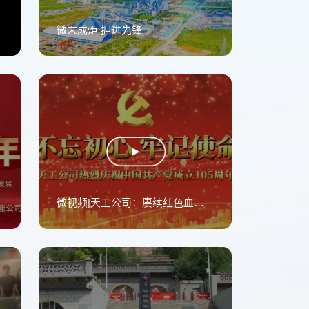
微末成炬 掘进先锋
日活动
微视频|天工公司：赓续红色血脉 聚力逐梦前行