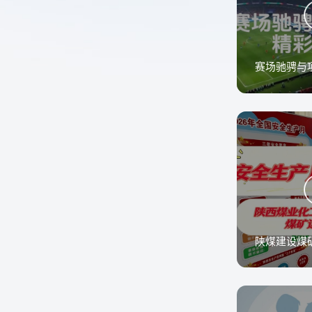
赛场驰骋与