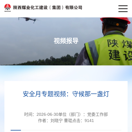
视频报导
安全月专题视频：守候那一盏灯
时间：
2026-06-30
单位（部门）：
党委工作部
作者：
刘晓宁 曹琨
点击：
9141