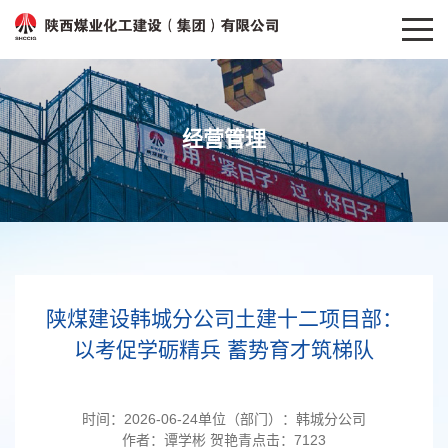
经营管理
陕煤建设韩城分公司土建十二项目部：
以考促学砺精兵 蓄势育才筑梯队
时间：
2026-06-24
单位（部门）：
韩城分公司
作者：
谭学彬 贺艳青
点击：
7123