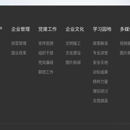
产
企业管理
党建工作
企业文化
学习园地
多媒
经营管理
宣传思想
文明施工
政策解读
视频
国企改革
组织干部
文化建设
专业讲堂
图片
党风廉政
图片新闻
安全天地
群团工作
对标成果
榜样力量
理论研讨
文苑撷英