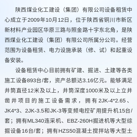
陕西煤业化工建设（集团）有限公司设备租赁中
心成立于2009年10月12日，位于陕西省铜川市新区
新材料产业园区华原三路与照金路十字东北角，是陕
西煤业化工建设（集团）有限公司所属分公司。经营
范围为设备租赁、电力设施承装（修、试）和起重设
备安装。
设备租赁中心目前拥有矿建、掘进、土建等各类
施工设备893台/套，资产总额达3.16亿元。能够满足
井筒直径12米及以上，井筒深度1000米及以上立井
凿井项目的施工设备需求，拥有2JK-4*2.65、
JK4*3、2JK-3.5和JK-3等变频电控矿用提升机15台/
套；拥有ML340连采机、EBZ-260H掘进机等大型综
掘设备16台/套；拥有HZS50混凝土搅拌站等大型土