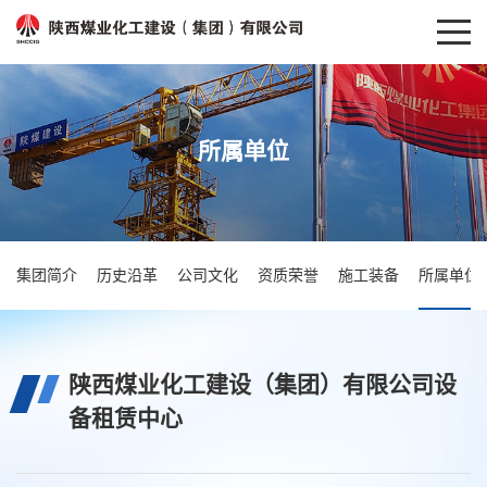
所属单位
集团简介
历史沿革
公司文化
资质荣誉
施工装备
所属单位
陕西煤业化工建设（集团）有限公司设
备租赁中心