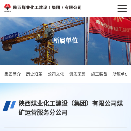
所属单位
集团简介
历史沿革
公司文化
资质荣誉
施工装备
所属单位
陕西煤业化工建设（集团）有限公司煤
矿运营服务分公司