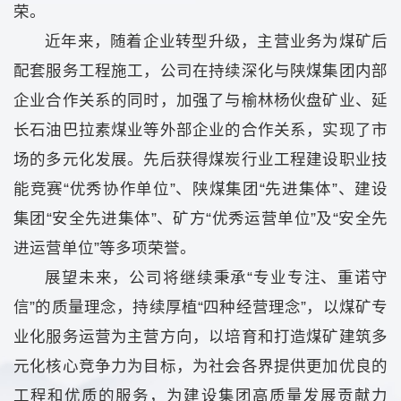
荣。
近年来，随着企业转型升级，主营业务为煤矿后
配套服务工程施工，公司在持续深化与陕煤集团内部
企业合作关系的同时，加强了与榆林杨伙盘矿业、延
长石油巴拉素煤业等外部企业的合作关系，实现了市
场的多元化发展。先后获得煤炭行业工程建设职业技
能竞赛“优秀协作单位”、陕煤集团“先进集体”、建设
集团“安全先进集体”、矿方“优秀运营单位”及“安全先
进运营单位”等多项荣誉。
展望未来，公司将继续秉承“专业专注、重诺守
信”的质量理念，持续厚植“四种经营理念”，以煤矿专
业化服务运营为主营方向，以培育和打造煤矿建筑多
元化核心竞争力为目标，为社会各界提供更加优良的
工程和优质的服务，为建设集团高质量发展贡献力