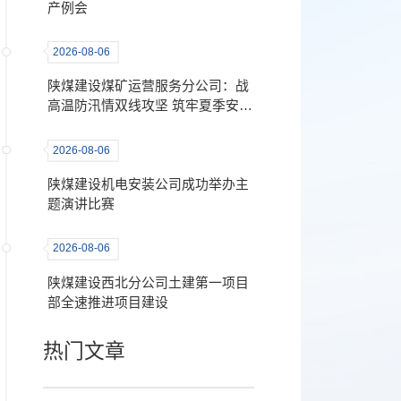
产例会
2026-08-06
陕煤建设煤矿运营服务分公司：战
高温防汛情双线攻坚 筑牢夏季安全
生产“铜墙铁壁”
2026-08-06
陕煤建设机电安装公司成功举办主
题演讲比赛
2026-08-06
陕煤建设西北分公司土建第一项目
部全速推进项目建设
热门文章