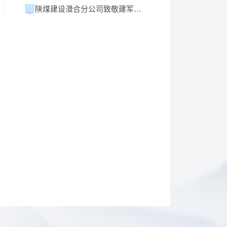
陕煤建设澄合分公司致敬建军99载 戎心不改勇建新功
10