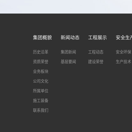
集团概貌
新闻动态
工程展示
安全生
历史沿革
集团新闻
工程动态
安全环保
资质荣誉
基层要闻
建设荣誉
生产技术
业务板块
公司文化
所属单位
施工装备
联系我们