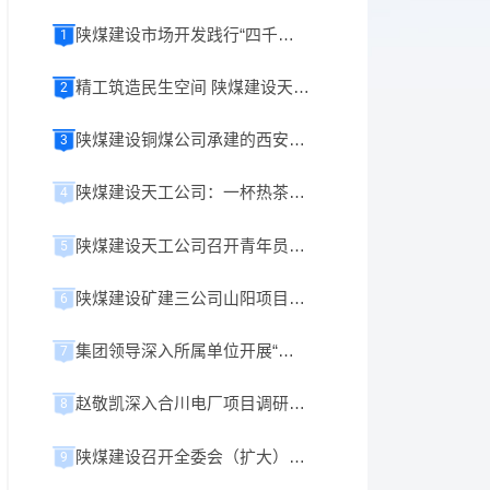
陕煤建设市场开发践行“四千精神”攻坚纪实
1
精工筑造民生空间 陕煤建设天工公司承建榆林化学小厂前区餐厅正式开业！
2
陕煤建设铜煤公司承建的西安重装铜川煤机液压支架数字智能化生产车间项目全面开工
3
陕煤建设天工公司：一杯热茶暖人心 细微服务显真情
4
陕煤建设天工公司召开青年员工座谈会
5
陕煤建设矿建三公司山阳项目提升系统成功试运行
6
集团领导深入所属单位开展“三支队伍”专项调研
7
赵敬凯深入合川电厂项目调研指导工作
8
陕煤建设召开全委会（扩大）会议
9