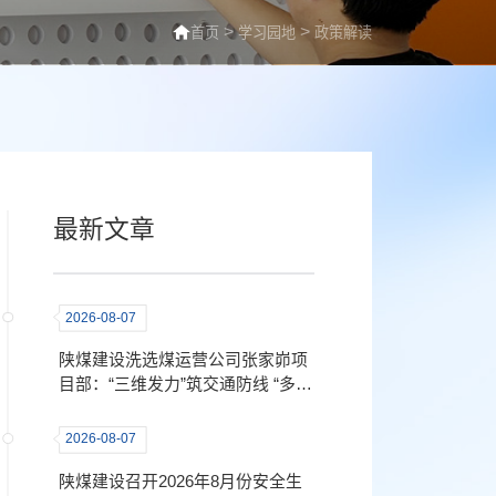
>
>
首页
学习园地
政策解读
最新文章
2026-08-07
陕煤建设洗选煤运营公司张家峁项
目部：“三维发力”筑交通防线 “多措
并举”守出行平安
2026-08-07
陕煤建设召开2026年8月份安全生