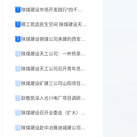
陕煤建设市场开发践行“四千精神”攻坚纪实
1
精工筑造民生空间 陕煤建设天工公司承建榆林化学小厂前区餐厅正式开业！
2
陕煤建设铜煤公司承建的西安重装铜川煤机液压支架数字智能化生产车间项目全面开工
3
陕煤建设天工公司：一杯热茶暖人心 细微服务显真情
4
陕煤建设天工公司召开青年员工座谈会
5
陕煤建设矿建三公司山阳项目提升系统成功试运行
6
赵敬凯深入合川电厂项目调研指导工作
7
陕煤建设召开全委会（扩大）会议
8
陕煤建设赴中冶赛迪城建公司、重庆路之生科技公司开展座谈交流
9