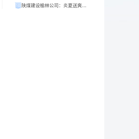
陕煤建设榆林公司：炎夏送爽沁人心 情系一线促攻坚
10