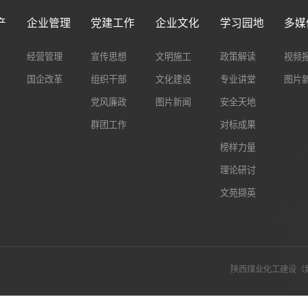
产
企业管理
党建工作
企业文化
学习园地
多媒
经营管理
宣传思想
文明施工
政策解读
视频
国企改革
组织干部
文化建设
专业讲堂
图片
党风廉政
图片新闻
安全天地
群团工作
对标成果
榜样力量
理论研讨
文苑撷英
陕西煤业化工建设（集团）有限