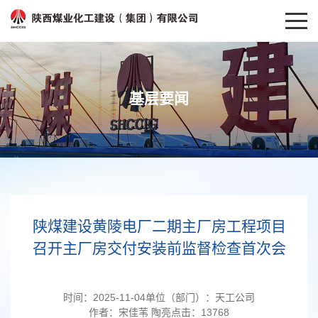
基层要闻
陕煤建设黄陵电厂二期主厂房工程项目
召开主厂房交付安装前监督检查首次会
时间：
2025-11-04
单位（部门）：
天工公司
作者：
宋佳苇 陶亮
点击：
13768