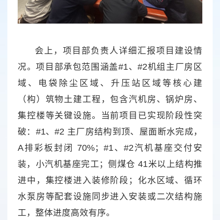
会上，项目部负责人详细汇报项目建设情
况。项目部承包范围涵盖#1、#2机组主厂房区
域、电袋除尘区域、升压站区域等核心建
（构）筑物土建工程，包含汽机房、锅炉房、
集控楼等关键设施。当前项目已实现阶段性突
破：#1、#2 主厂房结构到顶、屋面断水完成，
A排彩板封闭 70%；#1、#2汽机基座交付安
装，小汽机基座完工；侧煤仓 41米以上结构推
进中，集控楼进入装修阶段；化水区域、循环
水泵房等配套设施同步进入安装或二次结构施
工，整体进度高效有序。