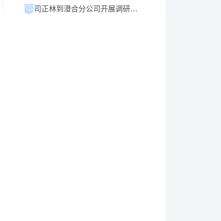
司正林到澄合分公司开展调研并进行旁听督导
10