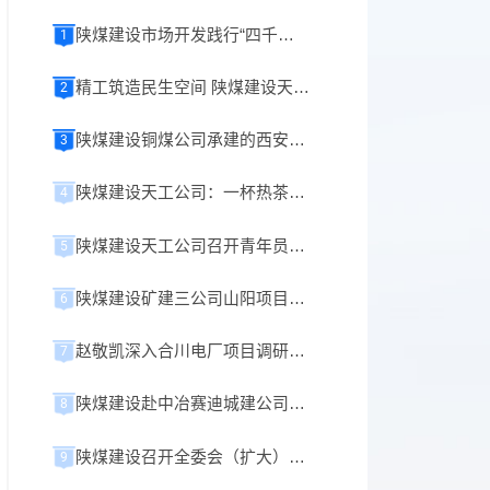
陕煤建设市场开发践行“四千精神”攻坚纪实
1
精工筑造民生空间 陕煤建设天工公司承建榆林化学小厂前区餐厅正式开业！
2
陕煤建设铜煤公司承建的西安重装铜川煤机液压支架数字智能化生产车间项目全面开工
3
陕煤建设天工公司：一杯热茶暖人心 细微服务显真情
4
陕煤建设天工公司召开青年员工座谈会
5
陕煤建设矿建三公司山阳项目提升系统成功试运行
6
赵敬凯深入合川电厂项目调研指导工作
7
陕煤建设赴中冶赛迪城建公司、重庆路之生科技公司开展座谈交流
8
陕煤建设召开全委会（扩大）会议
9