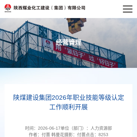
经营管理
陕煤建设集团2026年职业技能等级认定
工作顺利开展
时间：
2026-06-17
单位（部门）：
人力资源部
作者：
付蔷 韩曼花
摄影：
付蔷
点击：
8253