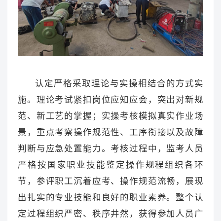
认定严格采取理论与实操相结合的方式实
施。理论考试紧扣岗位应知应会，突出对新规
范、新工艺的掌握；实操考核模拟真实作业场
景，重点考察操作规范性、工序衔接以及故障
判断与应急处置能力。考核过程中，监考人员
严格按国家职业技能鉴定操作规程组织各环
节，参评职工沉着应考、操作规范流畅，展现
出扎实的专业技能和良好的职业素养。整个认
定过程组织严密、秩序井然，获得参加人员广