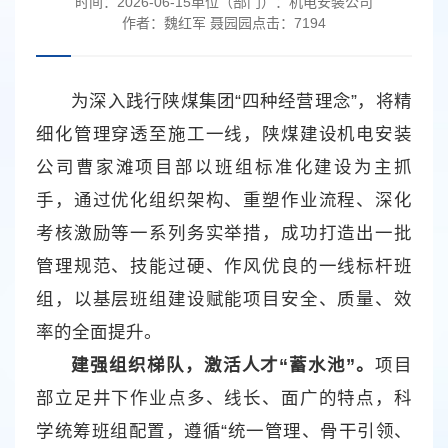
时间：
2026-06-15
单位（部门）：
机电安装公司
作者：
魏红军 聂园园
点击：
7194
为深入践行陕煤集团“四种经营理念”，将精
细化管理穿透至施工一线，陕煤建设机电安装
公司曹家滩项目部以班组标准化建设为主抓
手，通过优化组织架构、重塑作业流程、深化
考核激励等一系列务实举措，成功打造出一批
管理规范、技能过硬、作风优良的一线标杆班
组，以基层班组建设赋能项目安全、质量、效
率的全面提升。
建强组织梯队，激活人才“蓄水池”。
项目
部立足井下作业点多、线长、面广的特点，科
学统筹班组配置，遵循“统一管理、骨干引领、