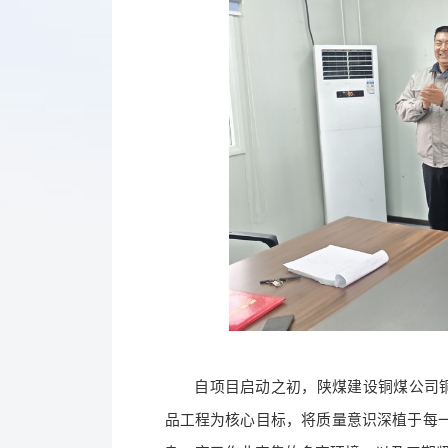
自项目启动之初，陕煤建设铜煤公司铜
品工程为核心目标，将质量意识深植于每