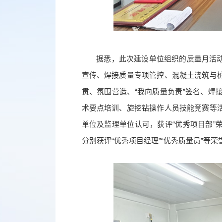
据悉，此次建设单位组织的质量月活
宣传、焊接质量专项管控、混凝土浇筑与
贯、氛围营造、“我向质量负责”签名、焊
术要点培训、旋挖钻操作人员技能竞赛等
单位及监理单位认可，获评“优秀项目部”
分别获评“优秀项目经理”“优秀质量员”等荣