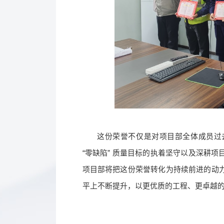
这份荣誉不仅是对项目部全体成员过
“零缺陷” 质量目标的执着坚守以及深耕
项目部将把这份荣誉转化为持续前进的动
平上不断提升，以更优质的工程、更卓越