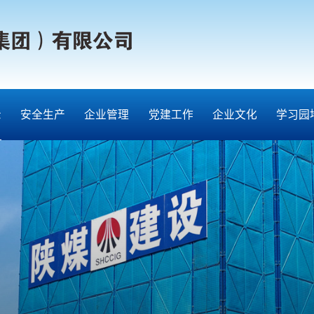
示
安全生产
企业管理
党建工作
企业文化
学习园