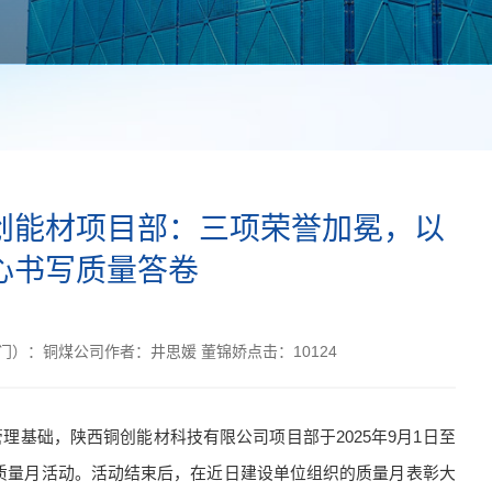
创能材项目部：三项荣誉加冕，以
心书写质量答卷
门）：
铜煤公司
作者：
井思媛 董锦娇
点击：
10124
理基础，陕西铜创能材科技有限公司项目部于2025年9月1日至
题的质量月活动。活动结束后，在近日建设单位组织的质量月表彰大