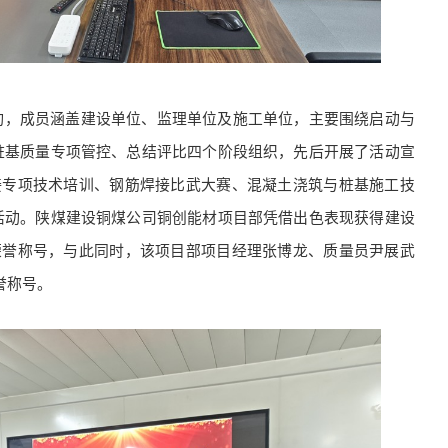
动，成员涵盖建设单位、监理单位及施工单位，主要围绕启动与
桩基质量专项管控、总结评比四个阶段组织，先后开展了活动宣
接专项技术培训、钢筋焊接比武大赛、混凝土浇筑与桩基施工技
活动。陕煤建设铜煤公司铜创能材项目部凭借出色表现获得建设
荣誉称号，与此同时，该项目部项目经理张博龙、质量员尹展武
誉称号。