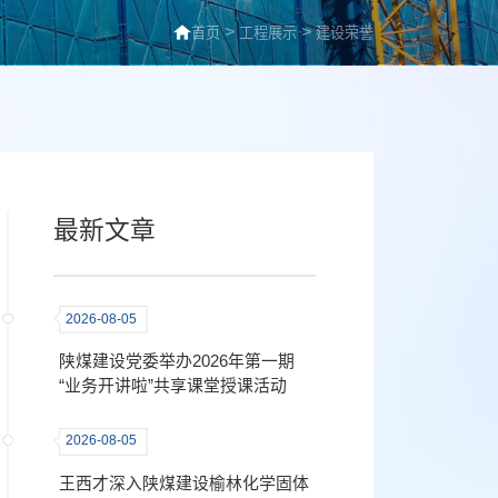
>
>
首页
工程展示
建设荣誉
最新文章
2026-08-05
陕煤建设党委举办2026年第一期
“业务开讲啦”共享课堂授课活动
2026-08-05
王西才深入陕煤建设榆林化学固体