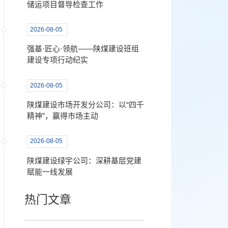
储运项目督导检查工作
2026-08-05
强基·匠心·领航——陕煤建设班组
建设专项行动纪实
2026-08-05
陕煤建设市场开发分公司：以“四千
精神”，赢得市场主动
2026-08-05
陕煤建设绿宇公司：深耕基层党建
赋能一线发展
热门文章