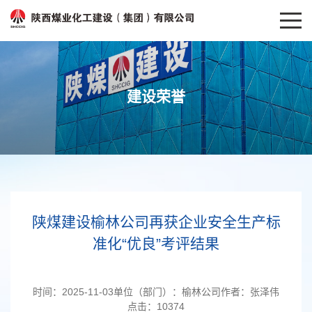
建设荣誉
陕煤建设榆林公司再获企业安全生产标
准化“优良”考评结果
时间：
2025-11-03
单位（部门）：
榆林公司
作者：
张泽伟
点击：
10374