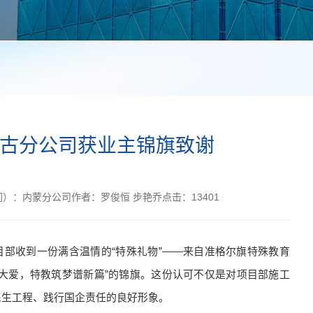
古分公司获业主锦旗致谢
门）：
内蒙分公司
作者：
罗俊恒 步艳乔
点击：
13401
部收到一份满含温情的“特殊礼物”——来自准格尔旗特殊教育
大爱，特教筑梦谱新篇”的锦旗。这份认可不仅是对项目部施工
民生工程、践行国企责任的良好形象。