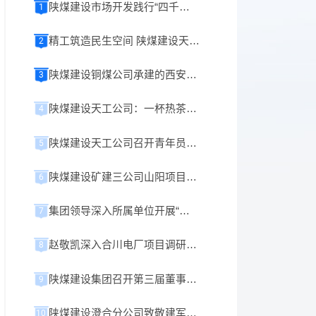
陕煤建设市场开发践行“四千精神”攻坚纪实
1
精工筑造民生空间 陕煤建设天工公司承建榆林化学小厂前区餐厅正式开业！
2
陕煤建设铜煤公司承建的西安重装铜川煤机液压支架数字智能化生产车间项目全面开工
3
陕煤建设天工公司：一杯热茶暖人心 细微服务显真情
4
陕煤建设天工公司召开青年员工座谈会
5
陕煤建设矿建三公司山阳项目提升系统成功试运行
6
集团领导深入所属单位开展“三支队伍”专项调研
7
赵敬凯深入合川电厂项目调研指导工作
8
陕煤建设集团召开第三届董事会第十次会议
9
陕煤建设澄合分公司致敬建军99载 戎心不改勇建新功
10