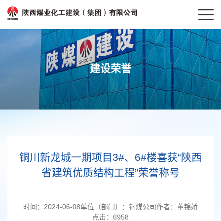
建设荣誉
铜川新龙城一期项目3#、6#楼喜获“陕西
省建筑优质结构工程”荣誉称号
时间：
2024-06-08
单位（部门）：
铜煤公司
作者：
董锦娇
点击：
6958