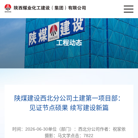
工程动态
陕煤建设西北分公司土建第一项目部：
见证节点硕果 续写建设新篇
时间：
2026-06-30
单位（部门）：
西北分公司
作者：
祝家依
摄影：
马文学
点击：
7822