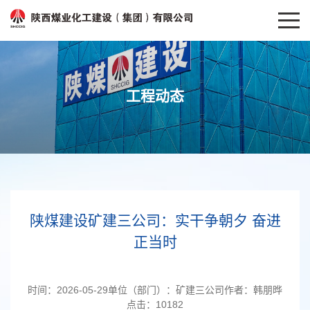
工程动态
陕煤建设矿建三公司：实干争朝夕 奋进
正当时
时间：
2026-05-29
单位（部门）：
矿建三公司
作者：
韩朋晔
点击：
10182