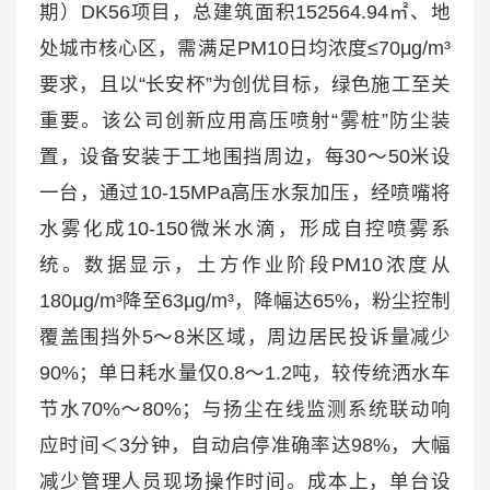
期）DK56项目，总建筑面积152564.94㎡、地
处城市核心区，需满足PM10日均浓度≤70μg/m³
要求，且以“长安杯”为创优目标，绿色施工至关
重要。该公司创新应用高压喷射“雾桩”防尘装
置，设备安装于工地围挡周边，每30～50米设
一台，通过10-15MPa高压水泵加压，经喷嘴将
水雾化成10-150微米水滴，形成自控喷雾系
统。数据显示，土方作业阶段PM10浓度从
180μg/m³降至63μg/m³，降幅达65%，粉尘控制
覆盖围挡外5～8米区域，周边居民投诉量减少
90%；单日耗水量仅0.8～1.2吨，较传统洒水车
节水70%～80%；与扬尘在线监测系统联动响
应时间＜3分钟，自动启停准确率达98%，大幅
减少管理人员现场操作时间。成本上，单台设