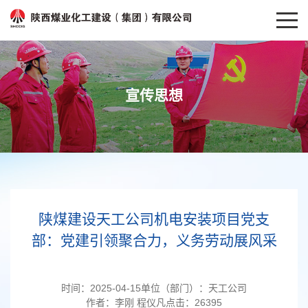
宣传思想
陕煤建设天工公司机电安装项目党支
部：党建引领聚合力，义务劳动展风采
时间：
2025-04-15
单位（部门）：
天工公司
作者：
李刚 程仪凡
点击：
26395