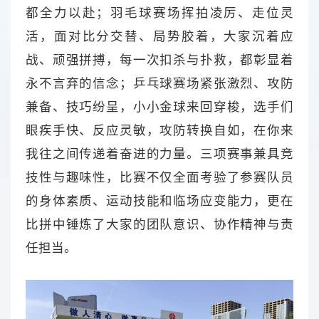
都全力以赴；羽毛球赛场挥拍凌厉、走位灵
活，面对比分交替、局势胶着，大家沉着应
战、顽强拼搏，每一次扣杀与扑救，都彰显着
永不言弃的信念；乒乓球赛场紧张激烈、攻防
兼备、技巧纷呈，小小金球来回穿梭，选手们
眼疾手快、反应灵敏，攻防转换自如，在你来
我往之间传递着奋进的力量。三项赛事兼具竞
技性与趣味性，比赛不仅全面考验了参赛队员
的身体素质、运动技能和临场应变能力，更在
比拼中锤炼了大家的团队意识、协作精神与责
任担当。