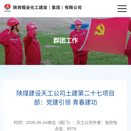
群团工作
陕煤建设天工公司土建第二十七项目
部：党建引领 青春建功
时间：
2026-05-04
单位（部门）：
天工公司
作者：
张欣怡
点击：
8076