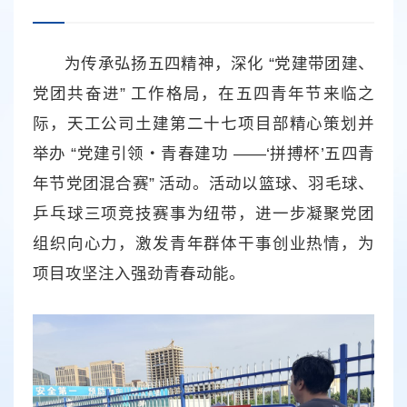
为传承弘扬五四精神，深化 “党建带团建、
党团共奋进” 工作格局，在五四青年节来临之
际，天工公司土建第二十七项目部精心策划并
举办 “党建引领・青春建功 ——‘拼搏杯’五四青
年节党团混合赛” 活动。活动以篮球、羽毛球、
乒乓球三项竞技赛事为纽带，进一步凝聚党团
组织向心力，激发青年群体干事创业热情，为
项目攻坚注入强劲青春动能。​