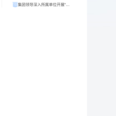
集团领导深入所属单位开展“三支队伍”专项调研
10