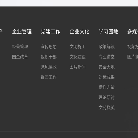
产
企业管理
党建工作
企业文化
学习园地
多媒
经营管理
宣传思想
文明施工
政策解读
视频
国企改革
组织干部
文化建设
专业讲堂
图片
党风廉政
图片新闻
安全天地
群团工作
对标成果
榜样力量
理论研讨
文苑撷英