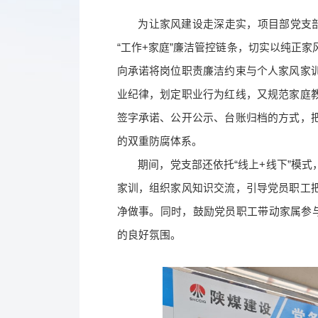
为让家风建设走深走实，项目部党支部
“工作+家庭”廉洁管控链条，切实以纯正
向承诺将岗位职责廉洁约束与个人家风家
业纪律，划定职业行为红线，又规范家庭
签字承诺、公开公示、台账归档的方式，
的双重防腐体系。
期间，党支部还依托“线上+线下”模
家训，组织家风知识交流，引导党员职工
净做事。同时，鼓励党员职工带动家属参与
的良好氛围。