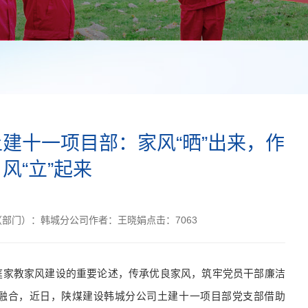
建十一项目部：家风“晒”出来，作
风“立”起来
（部门）：
韩城分公司
作者：
王晓娟
点击：
7063
庭家教家风建设的重要论述，传承优良家风，筑牢党员干部廉洁
融合，近日，陕煤建设韩城分公司土建十一项目部党支部借助