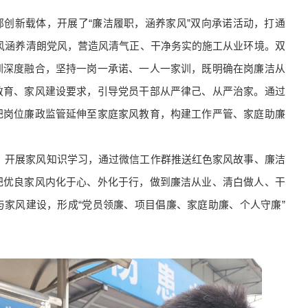
创新载体，开展了“廉洁履职，涵养家风”双向承诺活动，打通
家风涵养清朗党风，营造风清气正、干净务实的施工从业环境。双
训深度融合，坚持一岗一承诺、一人一家训，既明确在岗廉洁从
教育、家风建设要求，引导党员干部从严律己、从严治家。通过
把岗位廉政监管延伸至家庭家风教育，构建工作严管、家庭助廉
式，开展家风知识学习，通过微信工作群推送红色家风故事、廉洁
把优良家风内化于心、外化于行，做到廉洁从业、清白做人、干
家风建设，形成“党员领廉、项目倡廉、家庭助廉、个人守廉”