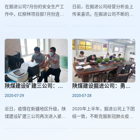
在掘进公司7月份的安全生产工
日前，在掘进公司经营分析会上
作中，红柳林项目部7月份连采
传来喜讯，在掘进公司不断的走
机一机双巷掘进施工完成掘进进
访努力下，公司成功承揽甘肃华
尺1207米，完成公司计划任务的
亭黄庄煤矿矿井掘进工程，再次
121%。在红柳林矿的掘进施工
实现外部工程承揽的新突破。今
排行中坐稳第一的位置，再
年来在受到疫情和清理
陕煤建设矿建三公司：工程筹建忙不停 防疫工作不松懈
陕煤建设掘进公司：勇于开拓逆势而上 上半年利润产值双增长
2020-07-29
2020-07-28
近日，疫情在新疆地区升级，陕
2020年上半年，掘进公司上下团
煤建设矿建三公司再次进入紧急
结一致，不断克服新冠肺炎疫及
防疫状态，第一时间部署地处新
清理外委队伍政策的双重影响，
疆维吾尔自治区乌鲁木齐市天山
勇于开拓，生产经营工作与去年
项目部的疫情防控工作，竭力做
同期比较再上新台阶，成绩显