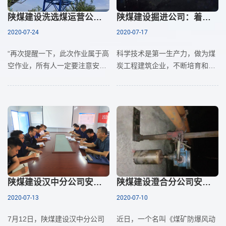
陕煤建设洗选煤运营公司安装第二项目部山阳煤矿栈桥钢架支腿除锈刷漆进行时
陕煤建设掘进公司：着力推进“四新”技术应用 培育企业核心竞争力
2020-07-24
2020-07-17
“再次提醒一下，此次作业属于高
科学技术是第一生产力，做为煤
空作业，所有人一定要注意安
炭工程建筑企业，不断培育和提
全，开始作业之前，一定要佩戴
高企业核心竞争力，创造品牌价
好个人防护用品，检查一下安全
值，才能在市场竞争的大潮中立
帽帽带系好没有，工服的纽扣扣
于不败之地。近年来，掘进公司
好没有，是否正确穿戴防滑鞋、
通过不断推进新技术、
防滑手套。上去之后先将安全带
绑好，这工作不能急、不能慌，
在保障安全的前提下，认真完成
今天的施工任务。”这是陕煤建设
洗选煤运营公司安装第二项目部
陕煤建设汉中分公司安全技术培训“见真招”
陕煤建设澄合分公司安装三队井下打孔作业有了“新利器”
澄合山阳煤矿栈桥钢架支腿除锈
2020-07-13
2020-07-10
刷漆工程的现场负责人在施工作
业前对所有施工人员说的话。
7月12日，陕煤建设汉中分公司
近日，一个名叫《煤矿防爆风动