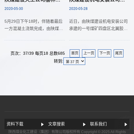
2020-05-30
2020-05-28
5月29日下午18时，伴随着最后
近日，由陕煤建设机电安装公司
一方混凝土浇筑完成，由陕煤建
承建的一号煤矿四盘区北翼胶带
设天工公司所承建的榆林化学厂
机安装工程、电缆钻孔及电缆铺
前区2#宿舍楼主体顺利封顶，比
设工程、二号进风立井梯子间安
甲方要求的进度节点提前了两天
装工程，顺利通过竣工验收。一
页次：37/39 每页18 总数685
首页
上一页
下一页
尾页
时间，彰显了天工公司的
号煤矿四盘区北翼胶带
转到:
资料下载
文章搜索
联系我们
陕西煤业化工建设（集团）有限公司版权所有 Copyright © 2025 All Rights