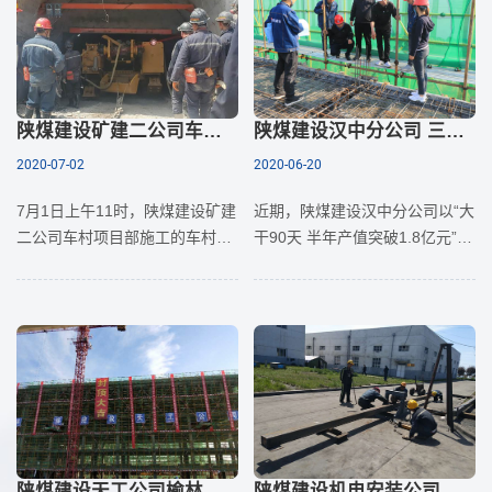
陕煤建设矿建二公司车村项目部首批综掘机顺利入井
陕煤建设汉中分公司 三支利剑确保项目经营成效
2020-07-02
2020-06-20
7月1日上午11时，陕煤建设矿建
近期，陕煤建设汉中分公司以“大
二公司车村项目部施工的车村煤
干90天 半年产值突破1.8亿元”劳
矿一号井回风斜井井口鞭炮齐
动竞赛活动为契机，强化项目过
鸣、掌声雷动， EBH260型悬臂
程管理，紧盯工期目标不放松。
式综掘机披红挂花，缓慢驶入井
动态把控项目成本，实现项目利
下，标志着该项目部首批综
润最大
陕煤建设天工公司榆林化学项目部厂前区2#宿舍楼顺利封顶
陕煤建设机电安装公司承建的一号煤矿三项安装工程顺利通过验收