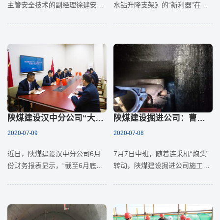
主管安全技术的副经理徐建安带
水钻升降支架》的“新利器”在陕
领安全环保部、生产技术部专程
煤建设澄合分公司第三机电安装
赴第二项目部对全体管理人员进
队井下施工项目中广泛应用起
行了“严抓方案落实，规范安全监
来，大大提高了工作效率。近年
察”的安
来，该公司第
陕煤建设汉中分公司“大干90天 半年产值突破1.8亿元”劳动竞赛圆满收官
陕煤建设掘进公司：曹家滩矿122109辅回撤通道与122109主运顺槽工程安全精准贯通
2020-07-09
2020-07-08
近日，陕煤建设汉中分公司6月
7月7日中班，随着连采机“炮头”
份财务报表显示，“截至6月底，
转动，陕煤建设掘进公司施工的
汉中分公司完成产值18214.1万
122109工作面辅回撤通道与主运
元，实现利润1102.03万元”。该
顺槽安全精准贯通，此次贯通为
公司90天前确定了“大干90天 半
矿方设备回撤计划提供了有力保
年产
障。1221