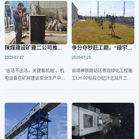
好疫情防控工作，安全
著。上半年完成经营收入
陕煤建设矿建二公司推广实施机电设备包机制管理工作
争分夺秒赶工期，“绿宇”跑出加速度
2020-07-27
2020-07-25
“出活不出活，关键看机电”。机
自靖神铁路站区景观绿化工程施
电设备在矿井建设安全生产中占
工LH-02标段小纪汗北站开工以
据重要地位，是矿井建设企业实
来，绿宇公司第八项目部面对工
现安全生产，提高经济效益的有
期紧、任务重、现场施工条件恶
力保障。为确保安全生产和设备
劣等困难，周密部署、精心策
正常运转
划，在建设单位指定的时