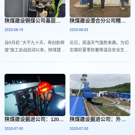
陕煤建设铜煤公司基层项目部以实际行动掀起“大干九十天，再创新辉煌”施工会战热潮
陕煤建设澄合分公司精准发力积极应对高温“烤验”
2020-08-19
2020-08-03
自8月初 “大干九十天，再创新辉
近日，高温天气强势来袭。为切
煌”施工会战启动以来，陕煤建设
实做好夏季防暑降温及安全生产
铜煤公司各基层项目部纷纷以目
工作，预防中暑事件发生，确保
标为导向，科学策划，有效分
人员工作期间的身体健康，陕煤
解，统一思想，落实责任，用行
建设澄合分公司各项目部坚持“预
动为大干
防为主、防控结合
陕煤建设掘进公司：1207米！一机双巷掘进再创佳绩
陕煤建设掘进公司：外部工程承揽再现新突破
2020-07-30
2020-07-30