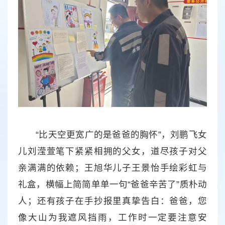
“比天空更宽广的是爸爸的胸怀”，刘鹏飞女
儿刘滢萱笔下紧紧相拥的父女，道尽孩子对父
亲满满的依赖；王旭华儿子王景怡手绘彩虹与
礼盒，横幅上简简单单一句“爸爸辛苦了”质朴动
人；还有孩子在手抄报里真挚告白：爸爸，您
像大山为我遮风挡雨，工作时一定要注意安