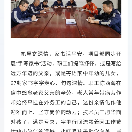
笔墨寄深情，家书话平安。项目部同步开
展“手写家书”活动，职工们提笔抒怀，或是写给
远方年迈的父亲，或是寄语家中年幼的儿女，
27封家书字字走心、句句深情。职工陈西海在
信中感念老家父亲的辛劳，老人常年带病劳作
却始终牵挂在外务工的自己，这份亲情化作他
迎难而上、坚守岗位的动力；技术员王旭华面
对孩子，满是亏欠，字里行间流露着因工作繁
忙缺少陪伴的遗憾，也叮嘱孩子勤学向善、成