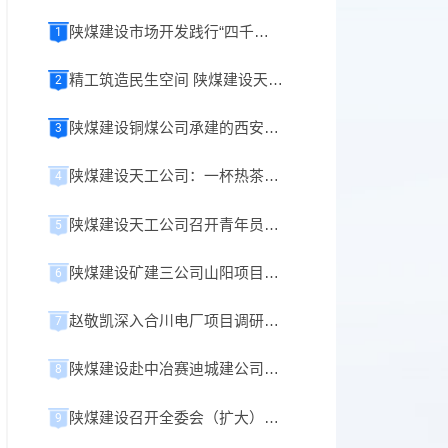
陕煤建设市场开发践行“四千精神”攻坚纪实
1
精工筑造民生空间 陕煤建设天工公司承建榆林化学小厂前区餐厅正式开业！
2
陕煤建设铜煤公司承建的西安重装铜川煤机液压支架数字智能化生产车间项目全面开工
3
陕煤建设天工公司：一杯热茶暖人心 细微服务显真情
4
陕煤建设天工公司召开青年员工座谈会
5
陕煤建设矿建三公司山阳项目提升系统成功试运行
6
赵敬凯深入合川电厂项目调研指导工作
7
陕煤建设赴中冶赛迪城建公司、重庆路之生科技公司开展座谈交流
8
陕煤建设召开全委会（扩大）会议
9