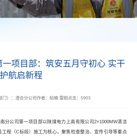
第一项目部：筑安五月守初心 实干
护航启新程
部门）：
澄合分公司
作者：
帖楠 雷刚
点击：
5903
南分公司第一项目部以陕煤电力上高有限公司2×1000MW清洁
装工程（C标段）施工为核心，聚焦检查整治、宣传引导等重点