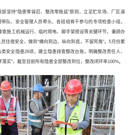
该部坚持“隐患零容忍、整改零拖延”原则，立足贮灰场、厂区道
理带队、安全管理人员牵头、各班组骨干参与的专项检查小组，
点排查施工机械运行、临时用电、脚手架搭设等关键环节，兼顾办
员住宿安全，做到“横向到边、纵向到底，不留死角”。5月份累
各类安全隐患26项，建立隐患排查整改台账，明确整改责任人、
落实”，截至目前所有隐患全部整改到位，整改闭环率100%。