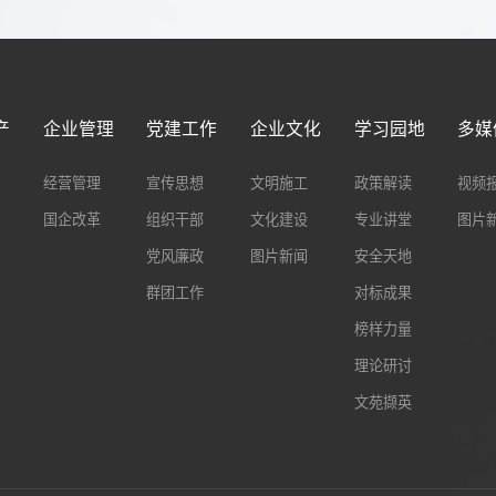
产
企业管理
党建工作
企业文化
学习园地
多媒
经营管理
宣传思想
文明施工
政策解读
视频
国企改革
组织干部
文化建设
专业讲堂
图片
党风廉政
图片新闻
安全天地
群团工作
对标成果
榜样力量
理论研讨
文苑撷英