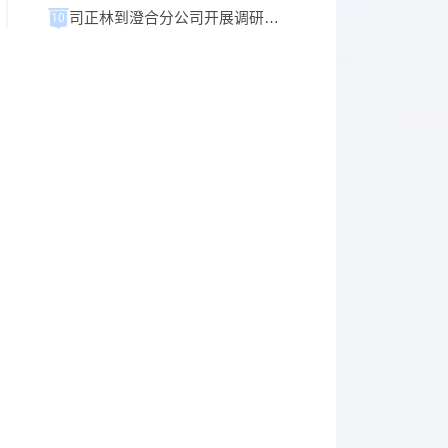
司正林到澄合分公司开展调研并进行旁听督导
10