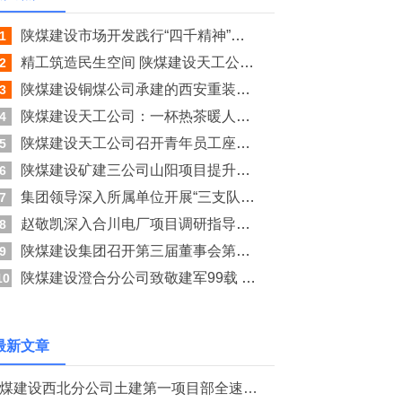
陕煤建设市场开发践行“四千精神”攻坚纪实
1
精工筑造民生空间 陕煤建设天工公司承建榆林化学小厂
2
陕煤建设铜煤公司承建的西安重装铜川煤机液压支架数字
3
陕煤建设天工公司：一杯热茶暖人心 细微服务显真情
4
陕煤建设天工公司召开青年员工座谈会
5
陕煤建设矿建三公司山阳项目提升系统成功试运行
6
集团领导深入所属单位开展“三支队伍”专项调研
7
赵敬凯深入合川电厂项目调研指导工作
8
陕煤建设集团召开第三届董事会第十次会议
9
陕煤建设澄合分公司致敬建军99载 戎心不改勇建新功
10
最新文章
陕煤建设西北分公司土建第一项目部全速推进项目建设