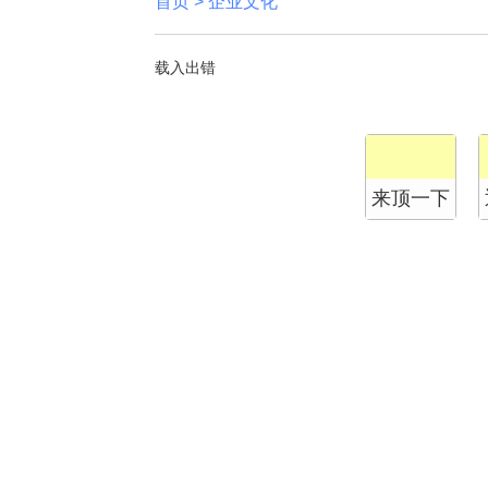
首页
>
企业文化
载入出错
来顶一下