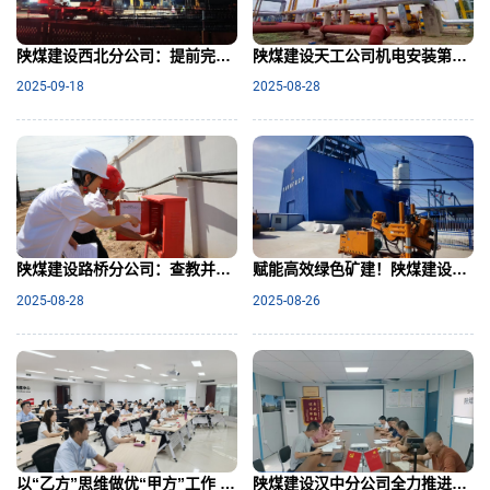
陕煤建设西北分公司：提前完工，为工程高效推进按下“加速键”
陕煤建设天工公司机电安装第一项目部：“谋干管”三位一体发力，高效推动项目建设
2025-09-18
2025-08-28
陕煤建设路桥分公司：查教并行促双升，上下协同共前行
赋能高效绿色矿建！陕煤建设矿建二公司多项新型装备投用助推生产提质增效
2025-08-28
2025-08-26
以“乙方”思维做优“甲方”工作 让组织力量在协同中更显效能
陕煤建设汉中分公司全力推进自贡庞源智能塔机制造项目综合楼及辅助用房装修进度