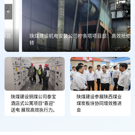
陕煤建设机电安装公司柠条塔项目部：高效抢修保运
转
陕煤建设铜煤公司泰宝
陕煤建设参展陕西煤业
酒店式公寓项目“喜迎”
煤炭板块协同增效推进
送电 展现高效执行力。
会