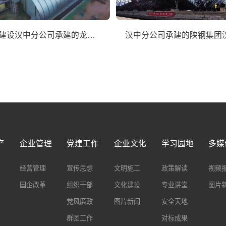
陕煤建设汉中分公司承建的龙钢机械化综合一次料场C型料库24米平台浇筑顺利合拢
产
企业管理
党建工作
企业文化
学习园地
多媒
经营管理
宣传思想
文明施工
政策解读
视频
国企改革
组织干部
文化建设
专业讲堂
图片
党风廉政
图片新闻
安全天地
群团工作
对标成果